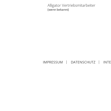
Alligator Vertriebsmitarbeiter
(wenn bekannt)
POSITION 1
IMPRESSUM
DATENSCHUTZ
INT
Dämmstoff
Grundkörper
EPS W
Minera
Schürze
EPS W