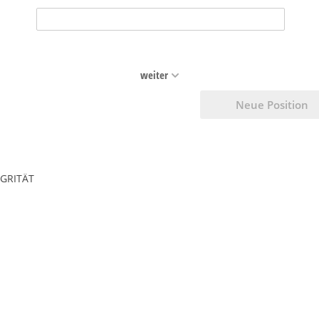
weiter
Neue Position
EGRITÄT
LG 031
lwolle WLG 040
LG 031